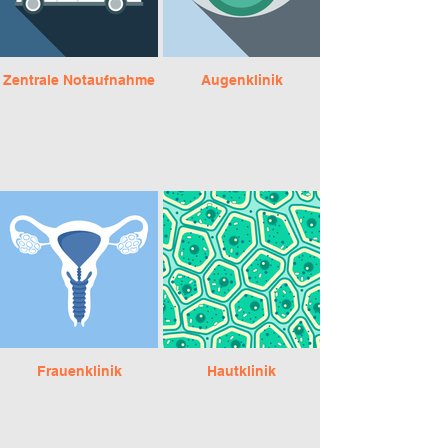
Zentrale Notaufnahme
Augenklinik
Frauenklinik
Hautklinik