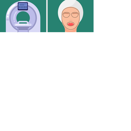
Klinik für
Klinik für Plastische,
Nuklearmedizin
Rekonstruktive und
Ästhetische Chirurgie/
Handchirurgie