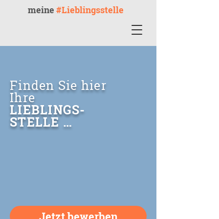
meine
#Lieblingsstelle
Finden Sie hier
Ihre
LIEBLINGS-
STELLE …
Jetzt bewerben